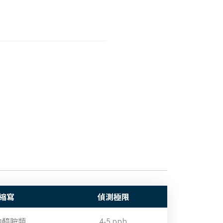
縮寫
偵測極限
內醯胺類
4-5 ppb