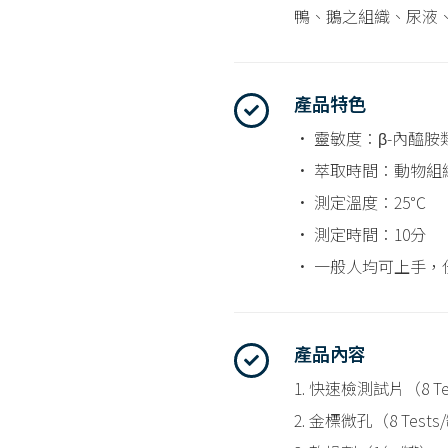
鴨、鵝之組織、尿液
產品特色
• 靈敏度：β-內醯胺類2
• 萃取時間：動物組
• 測定溫度：25℃
• 測定時間：10分
• 一般人均可上手，
產品內容
1. 快速檢測試片（8 Te
2. 金標微孔（8 Tests