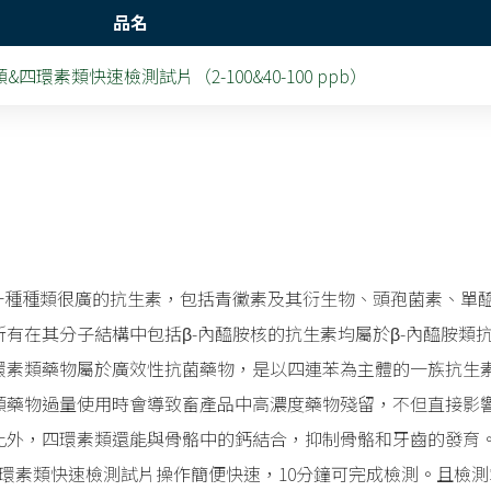
品名
類&四環素類快速檢測試片（2-100&40-100 ppb）
是一種種類很廣的抗生素，包括青黴素及其衍生物、頭孢菌素、單
有在其分子結構中包括β-內醯胺核的抗生素均屬於β-內醯胺類
環素類藥物屬於廣效性抗菌藥物，是以四連苯為主體的一族抗生
類藥物過量使用時會導致畜產品中高濃度藥物殘留，不但直接影
此外，四環素類還能與骨骼中的鈣結合，抑制骨骼和牙齒的發育
四環素類快速檢測試片操作簡便快速，10分鐘可完成檢測。且檢