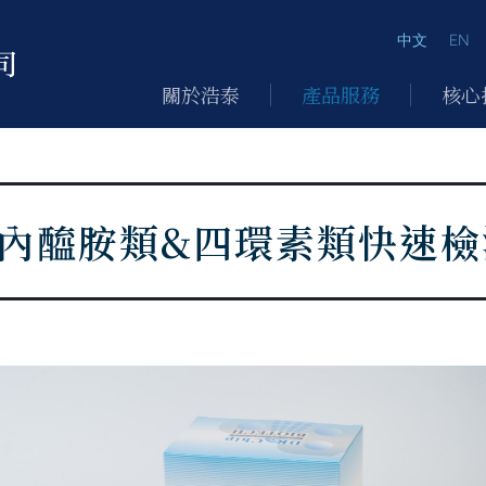
中文
EN
關於浩泰
產品服務
核心
a-內醯胺類&四環素類
快速檢