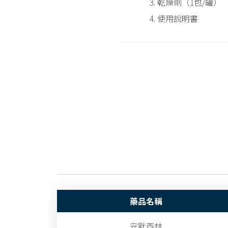
3. 乾燥劑（1包/罐）
4. 使用說明書
藥品名稱
安默西林