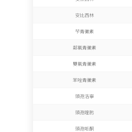
安比西林
芐青黴素
鄰氯青黴素
雙氯青黴素
苯唑青黴素
頭孢洛寧
頭孢喹肟
頭孢哌酮