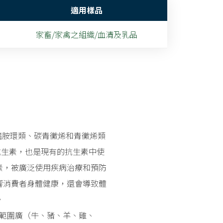
適用樣品
家畜/家禽之組織/血清及乳品
醯胺環類、碳青黴烯和青黴烯類
抗生素，也是現有的抗生素中使
素，被廣泛使用疾病治療和預防
響消費者身體健康，還會導致體
。
測範圍廣（牛、豬、羊、雞、