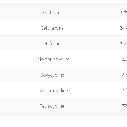
Ceftiofur
β-
Ceftriaxone
β-
Nafcillin
β-
Chlortetracycline
四
Doxycycline
四
Oxytetracycline
四
Tetracycline
四