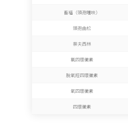
畜福（頭孢噻呋）
頭孢曲松
萘夫西林
氯四環黴素
脫氧羥四環黴素
氧四環黴素
四環黴素