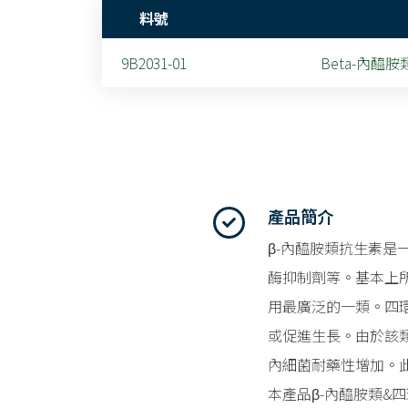
料號
9B2031-01
Beta-內醯胺
產品簡介
β-內醯胺類抗生素
酶抑制劑等。基本上所
用最廣泛的一類。四
或促進生長。由於該
內細菌耐藥性增加。
本產品β-內醯胺類&