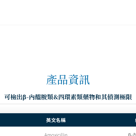
產品資訊
可檢出β-內醯胺類&四環素類藥物和其偵測極限
英文名稱
Amoxicillin
β-