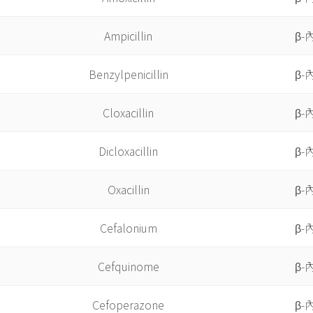
Ampicillin
β-
Benzylpenicillin
β-
Cloxacillin
β-
Dicloxacillin
β-
Oxacillin
β-
Cefalonium
β-
Cefquinome
β-
Cefoperazone
β-