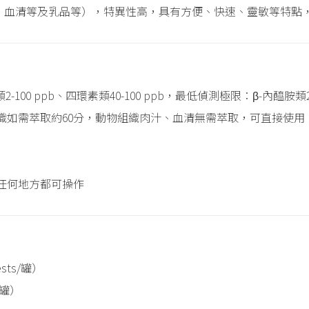
、血清等及乳品等），特異性高，具有方便、快速、靈敏等特點
-100 ppb、四環素類40-100 ppb，最低偵測極限：β-內醯胺類2
織如需萃取約60分，動物組織肉汁、血清無需萃取，可直接使用
任何地方都可操作
sts/罐）
/罐）