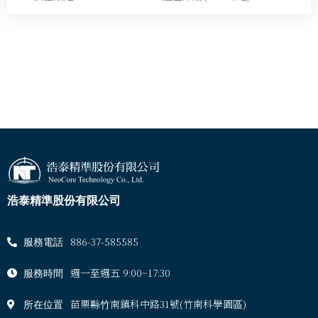
浩泰精準股份有限公司
886-37-585585
服務電話
週⼀⾄週五 9:00~17:30
服務時間
苗栗縣⽵南鎮科中路31號(竹南科學園區)
所在位置